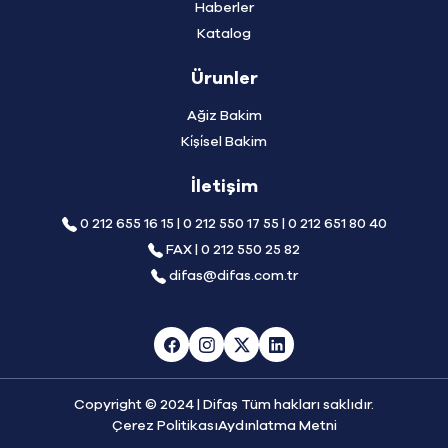
Haberler
Katalog
Ürunler
Ağiz Bakim
Ki̇şi̇sel Bakim
İletişim
0 212 655 16 15 | 0 212 550 17 55 | 0 212 651 80 40
FAX | 0 212 550 25 82
difas@difas.com.tr
Copyright © 2024 | Difaş Tüm hakları saklıdır.
Çerez Politikası
Aydınlatma Metni