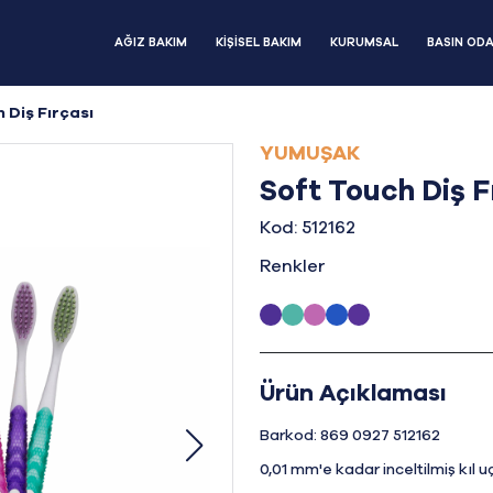
AĞIZ BAKIM
KİŞİSEL BAKIM
KURUMSAL
BASIN ODA
 Diş Fırçası
YUMUŞAK
Soft Touch Diş F
Kod: 512162
Renkler
Ürün Açıklaması
Barkod: 869 0927 512162
0,01 mm'e kadar inceltilmiş kıl uç