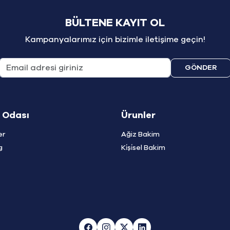
BÜLTENE KAYIT OL
Kampanyalarımız için bizimle iletişime geçin!
GÖNDER
 Odası
Ürunler
er
Ağiz Bakim
g
Ki̇şi̇sel Bakim