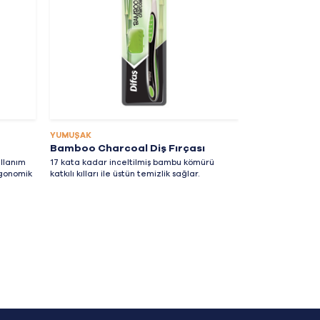
teknoloji ile üret
temizlenmesine 
YUMUŞAK
Bamboo Charcoal Diş Fırçası
ullanım
17 kata kadar inceltilmiş bambu kömürü
rgonomik
katkılı kılları ile üstün temizlik sağlar.